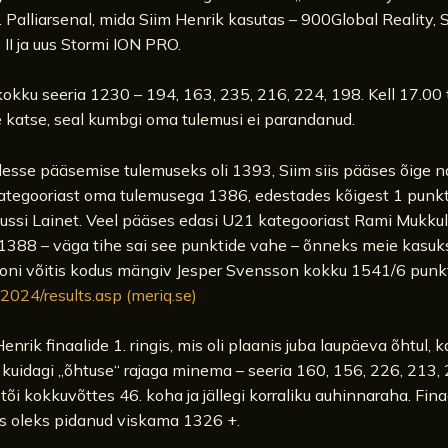
Palliarsenal, mida Siim Henrik kasutas – 900Global Reality,
II ja uus Stormi ION PRO.
okku seeria 1230 – 194, 163, 235, 216, 224, 198. Kell 17.00 
e katse, seal kumbgi oma tulemusi ei parandanud.
desse pääsemise tulemuseks oli 1393, Siim siis pääses õige n
ategooriast oma tulemusega 1386, edestades kõigest 1 punk
Jussi Lainet. Veel pääses edasi U21 kategooriast Rami Mukku
1388 – väga tihe sai see punktide vahe – õnneks meie kasuk
iooni võitis kodus mängiv Jesper Svensson kokku 1541/6 punkt
/2024/results.asp (meriq.se)
Henrik finaalide 1. ringis, mis oli plaanis juba laupäeva õhtul, k
kuidagi „õhtuse“ rajaga minema – seeria 160, 156, 226, 213,
õi kokkuvõttes 46. koha ja jällegi korraliku auhinnaraha. Finaa
 oleks pidanud viskama 1326 +.