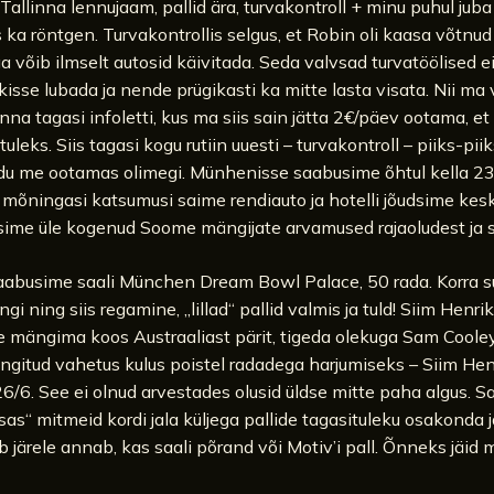
Tallinna lennujaam, pallid ära, turvakontroll + minu puhul juba 
s ka röntgen. Turvakontrollis selgus, et Robin oli kaasa võtnu
ga võib ilmselt autosid käivitada. Seda valvsad turvatöölised e
kisse lubada ja nende prügikasti ka mitte lasta visata. Nii ma 
na tagasi infoletti, kus ma siis sain jätta 2€/päev ootama, et 
 tuleks. Siis tagasi kogu rutiin uuesti – turvakontroll – piiks-pi
ndu me ootamas olimegi. Münhenisse saabusime õhtul kella 23
 mõningasi katsumusi saime rendiauto ja hotelli jõudsime kes
sime üle kogenud Soome mängijate arvamused rajaoludest ja sii
abusime saali München Dream Bowl Palace, 50 rada. Korra s
gi ning siis regamine, „lillad“ pallid valmis ja tuld! Siim Henr
e mängima koos Austraaliast pärit, tigeda olekuga Sam Cooley
gitud vahetus kulus poistel radadega harjumiseks – Siim He
6/6. See ei olnud arvestades olusid üldse mitte paha algus. 
sas“ mitmeid kordi jala küljega pallide tagasituleku osakonda 
 järele annab, kas saali põrand või Motiv’i pall. Õnneks jäid