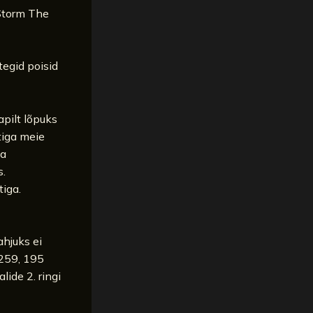
 Storm The
tegid poisid
apilt lõpuks
tiga meie
la
s.
iga.
ahjuks ei
 259, 195
lide 2. ringi