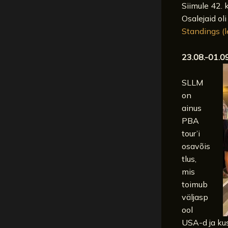
Siimule 42. 
Osalejaid ol
Standings (
23.08.-01.
SLLM
on
ainus
PBA
tour’i
osavõis
tlus,
mis
toimub
väljasp
ool
USA-d ja kus