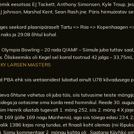
emik eesotsas EJ Tackett, Anthony Simonsen, Kyle Troup, Je
 Johnson, Marshal Kent, Sean Rash jne. Päris hirmuäratav se
ulges seekord plaanipäraselt Tartu => Riia => Kopenhaagen =
naks ja 29.08 õhtul kohal.
 Olympia Bowling – 20 rada Q/AMF – Siimule juba tuttav saal,
. Õliskeemiks oli Kegel sel korral tootnud 42 jalga – 33,75mL 
KY LARSEN MASTERS
 PBA ehk siis uretaanidest lubatud ainult U78 kõvadusega pa
eva õhtune vahetus oli juba täis, siis tutvusime teiste mängij
dega ja ootasime oma korda reed hommikul. Reede 30. augu
Siim Henrik alustab tugevalt 1. mäng 252, siis 2. mäng 4 X järje
lt 169 (jälle 169 nagu Münhenis), aga siis täiega edasi 234, 
alik 1386 kirjas ning tundus, et finaali koht olemas (nii lõpuks o
lt). Siimu kommentaar 2. mängu kohta oli: „Saatana Käyhkö o