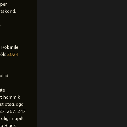
sper
ltskond.
>
 Robinile
õli:
2024
llid.
ate
st hommik
st otsa, aga
227, 257, 247
ligi, napilt,
ma Black