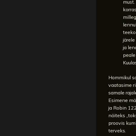
must. 
korra
mille
lennu
teekon
järele
ja le
peale
Kuula
Hommikul sa
vaatasime rin
samale rajal
Esimene män
ja Robin 122
näiteks „tok
proovis kumb
terveks.