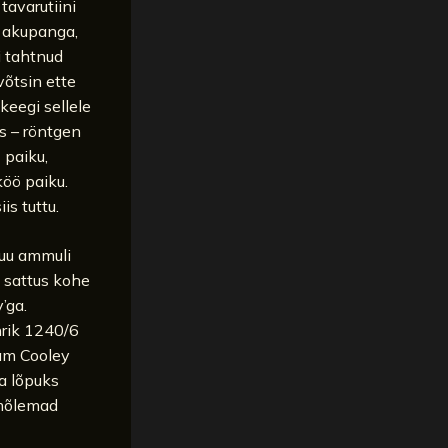
tavarutiini
d akupanga,
i tahtnud
võtsin ette
keegi sellele
iks – röntgen
 paiku,
köö paiku.
s tuttu.
uu ammuli
ik sattus kohe
’ga.
nrik 1240/6
Sam Cooley
ja lõpuks
 mõlemad