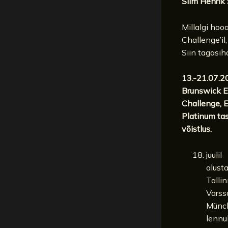
Siim Henrik 
Millalgi hoo
Challenge’il
Siin tagasih
13.-21.07.2
Brunswick E
Challenge, 
Platinum t
võistlus.
juulil
alust
Talli
Varss
Münc
lennu