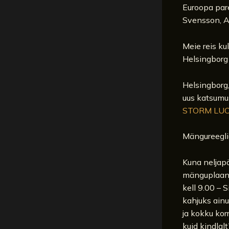
Euroopa par
Svensson, AJ
Meie reis k
Helsingborg 
Helsingborg,
uus katsumus
STORM LUC
Mängureeglid
Kuna neljapä
mänguplaani
kell 9.00 – 
kahjuks ainu
ja kokku korr
kuid kindla