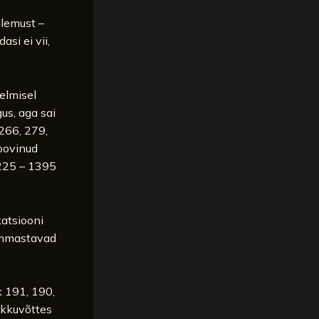
ulemust –
si ei vii,
eelmisel
us, aga sai
 266, 279,
soovinud
 225 – 1395
katsiooni
ämmastavad
k 191, 190,
okkuvõttes