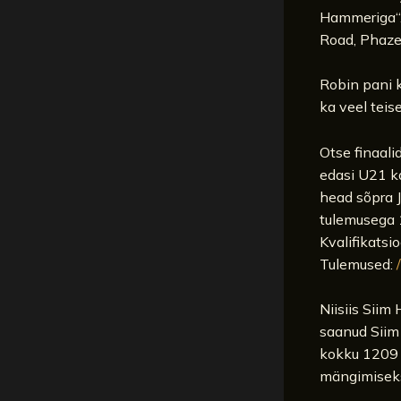
Hammeriga“. 
Road, Phaze 
Robin pani k
ka veel teis
Otse finaali
edasi U21 k
head sõpra 
tulemusega 
Kvalifikats
Tulemused:
Niisiis Siim 
saanud Siim 
kokku 1209 t
mängimiseks