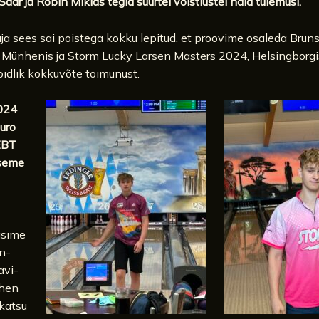
Saar ja Robin Miklas tegid suurtel võistlustel häid tulemusi.
aja sees sai poistega kokku lepitud, et proovime osaleda Brun
, Münhenis ja Storm Lucky Larsen Masters 2024, Helsingborgi
oidlik kokkuvõte toimunust.
024
uro
EBT
aseme
asime
nn-
avi-
hen
katsu