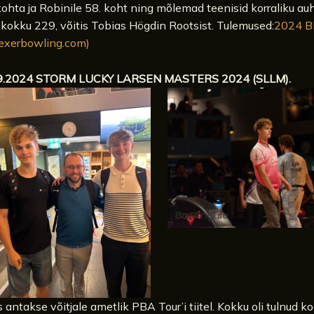
kohta ja Robinile 58. koht ning mõlemad teenisid korraliku au
i kokku 229, võitis Tobias Högdin Rootsist. Tulemused:
2024 B
lexerbowling.com)
09.2024 STORM LUCKY LARSEN MASTERS 2024 (SLLM).
 antakse võitjale ametlik PBA Tour’i tiitel. Kokku oli tulnud k