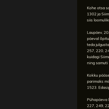
Kohe otsa sa
1302 ja Siim
siis loomuli
Laupäev, 20.
päeval õpitu
teda julgust
257, 220, 24
kuidagi Siim
ning samuti 
Kokku pääses
parimaks mä
1523. Edasip
Pühapäeva ho
227, 249, 2