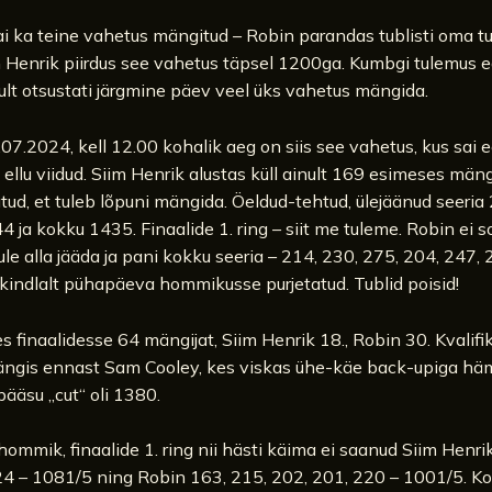
i ka teine vahetus mängitud – Robin parandas tublisti oma t
 Henrik piirdus see vahetus täpsel 1200ga. Kumbgi tulemus eda
kult otsustati järgmine päev veel üks vahetus mängida.
07.2024, kell 12.00 kohalik aeg on siis see vahetus, kus sai 
 ellu viidud. Siim Henrik alustas küll ainult 169 esimeses mäng
atud, et tuleb lõpuni mängida. Öeldud-tehtud, ülejäänud seeria
4 ja kokku 1435. Finaalide 1. ring – siit me tuleme. Robin ei 
ule alla jääda ja pani kokku seeria – 214, 230, 275, 204, 247,
kindlalt pühapäeva hommikusse purjetatud. Tublid poisid!
 finaalidesse 64 mängijat, Siim Henrik 18., Robin 30. Kvalifi
ngis ennast Sam Cooley, kes viskas ühe-käe back-upiga h
ääsu „cut“ oli 1380.
mmik, finaalide 1. ring nii hästi käima ei saanud Siim Henri
24 – 1081/5 ning Robin 163, 215, 202, 201, 220 – 1001/5. K