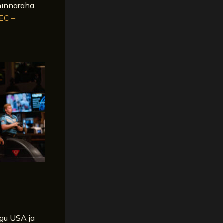
hinnaraha.
EC –
ogu USA ja